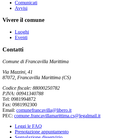
Comunicati
Avvisi
Vivere il comune
Luoghi
Eventi
Contatti
Comune di Francavilla Marittima
Via Mazzini, 41
87072, Francavilla Marittima (CS)
Codice fiscale: 88000250782
P.IVA: 00941340788
Tel: 0981994872
Fax: 0981992300
Email:
comunefrancavilla@libero.it
PEC:
comune.francavillamarittima.cs@legalmail.it
Leggi le FAQ
Prenotazione appuntamento
Segnalazione disservizio