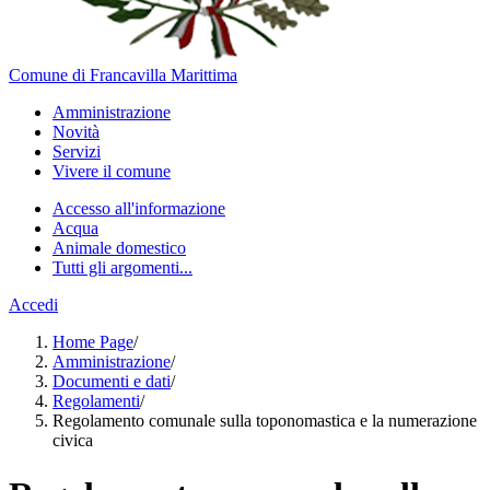
Comune di Francavilla Marittima
Amministrazione
Novità
Servizi
Vivere il comune
Accesso all'informazione
Acqua
Animale domestico
Tutti gli argomenti...
Accedi
Home Page
/
Amministrazione
/
Documenti e dati
/
Regolamenti
/
Regolamento comunale sulla toponomastica e la numerazione
civica