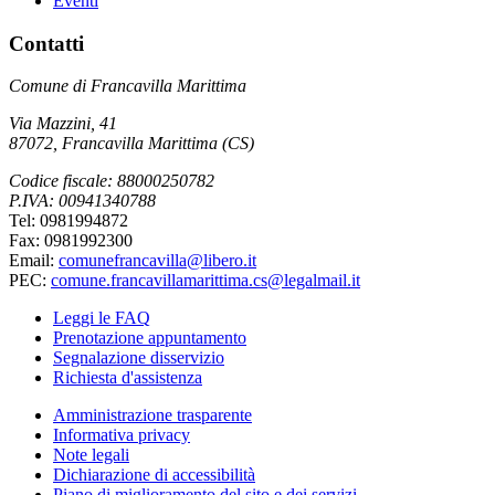
Eventi
Contatti
Comune di Francavilla Marittima
Via Mazzini, 41
87072, Francavilla Marittima (CS)
Codice fiscale: 88000250782
P.IVA: 00941340788
Tel: 0981994872
Fax: 0981992300
Email:
comunefrancavilla@libero.it
PEC:
comune.francavillamarittima.cs@legalmail.it
Leggi le FAQ
Prenotazione appuntamento
Segnalazione disservizio
Richiesta d'assistenza
Amministrazione trasparente
Informativa privacy
Note legali
Dichiarazione di accessibilità
Piano di miglioramento del sito e dei servizi